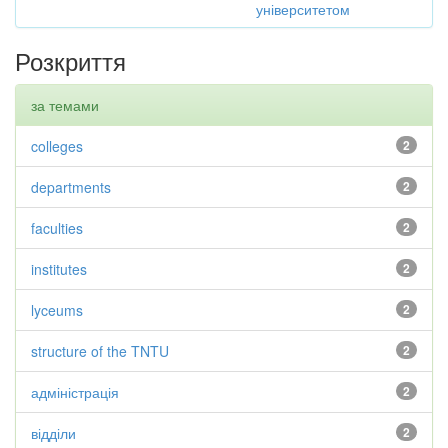
університетом
Розкриття
за темами
colleges
2
departments
2
faculties
2
institutes
2
lyceums
2
structure of the TNTU
2
адміністрація
2
відділи
2