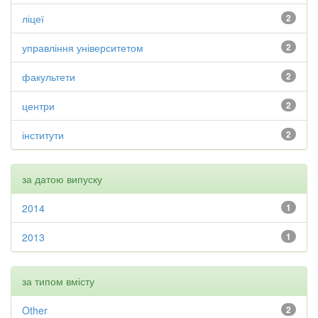
ліцеї
2
управління університетом
2
факультети
2
центри
2
інститути
2
за датою випуску
2014
1
2013
1
за типом вмісту
Other
2