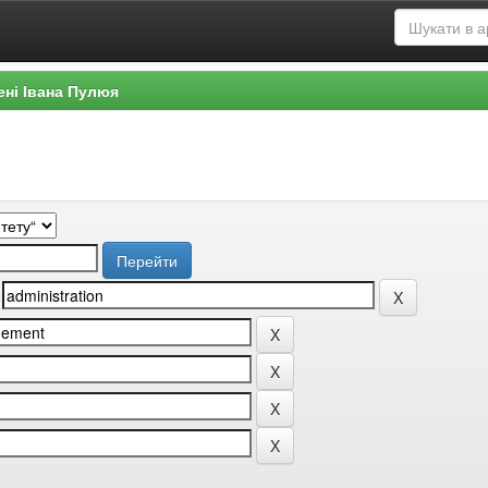
ені Івана Пулюя