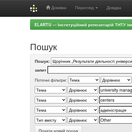
Домівка
Перегляд
Довідка
Skip
ELARTU — Інституційний репозитарій ТНТУ ім
navigation
Пошук
Пошук:
запит
Поточні фільтри:
Почати новий пошук