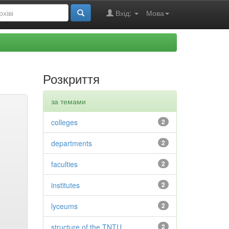
Вхід:
Мова
Розкриття
за темами
colleges
2
departments
2
faculties
2
institutes
2
lyceums
2
structure of the TNTU
2