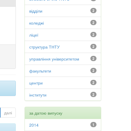
відділи
2
коледжі
2
ліцеї
2
структура ТНТУ
2
управління університетом
2
факультети
2
центри
2
інститути
2
далі
за датою випуску
2014
1