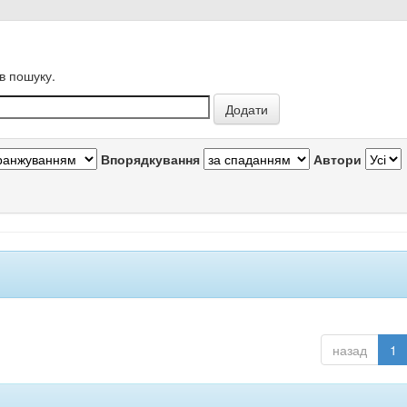
в пошуку.
Впорядкування
Автори
назад
1