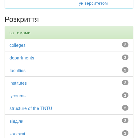
університетом
Розкриття
за темами
colleges
2
departments
2
faculties
2
institutes
2
lyceums
2
structure of the TNTU
2
відділи
2
коледжі
2