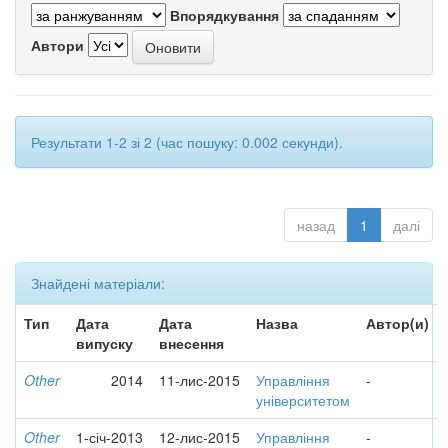
Впорядкування
Автори
Результати 1-2 зі 2 (час пошуку: 0.002 секунди).
назад
1
далі
Знайдені матеріали:
Тип
Дата
Дата
Назва
Автор(и)
випуску
внесення
Other
2014
11-лис-2015
Управління
-
університетом
Other
1-січ-2013
12-лис-2015
Управління
-