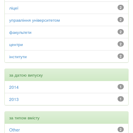
ліцеї
2
управління університетом
2
факультети
2
центри
2
інститути
2
за датою випуску
2014
1
2013
1
за типом вмісту
Other
2