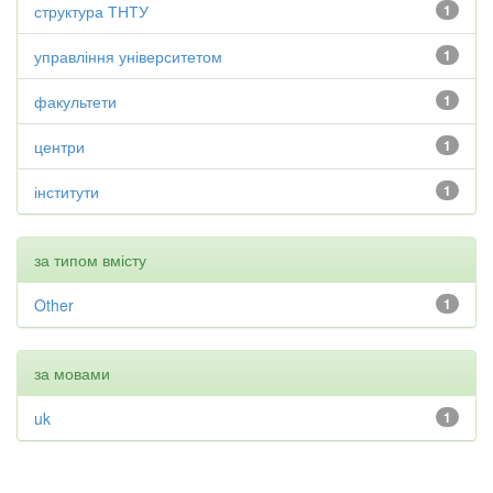
структура ТНТУ
1
управління університетом
1
факультети
1
центри
1
інститути
1
за типом вмісту
Other
1
за мовами
uk
1