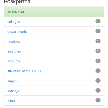
Розкриття
за темами
colleges
1
departments
1
faculties
1
institutes
1
lyceums
1
structure of the TNTU
1
відділи
1
коледжі
1
ліцеї
1