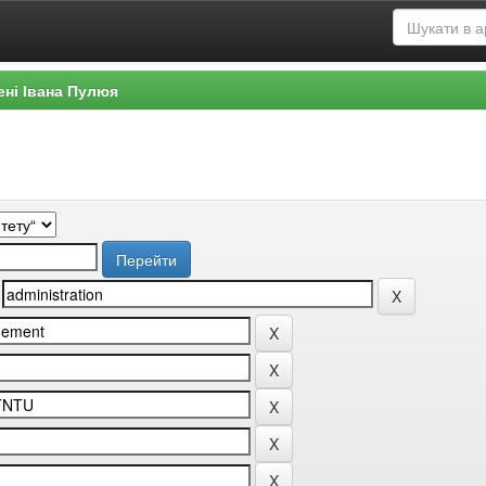
ені Івана Пулюя