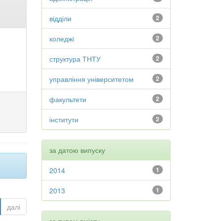
відділи
2
коледжі
2
структура ТНТУ
2
управління університетом
2
факультети
2
інститути
2
за датою випуску
2014
1
2013
1
далі