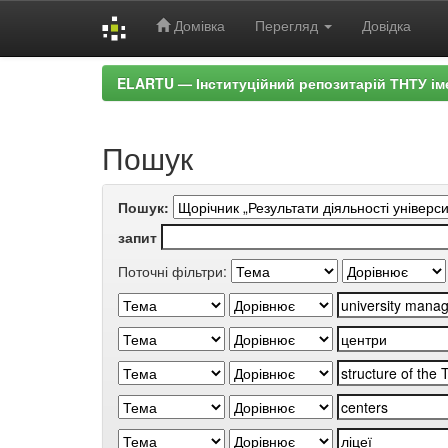
Домівка
Перегляд
Довідка
Skip
ELARTU — Інституційний репозитарій ТНТУ ім
navigation
Пошук
Пошук:
запит
Поточні фільтри: