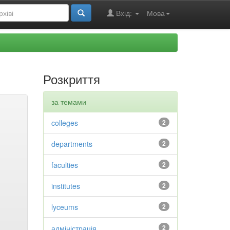
Вхід:
Мова
Розкриття
за темами
colleges
2
departments
2
faculties
2
institutes
2
lyceums
2
адміністрація
2