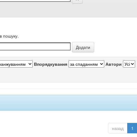
в пошуку.
Впорядкування
Автори
назад
1