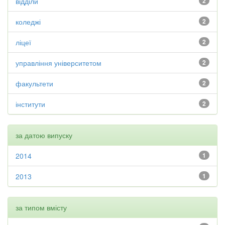
відділи
2
коледжі
2
ліцеї
2
управління університетом
2
факультети
2
інститути
2
за датою випуску
2014
1
2013
1
за типом вмісту