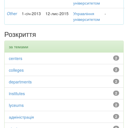
університетом
Other
1-січ-2013
12-лис-2015
Управління
-
університетом
Розкриття
за темами
centers
2
colleges
2
departments
2
institutes
2
lyceums
2
адміністрація
2