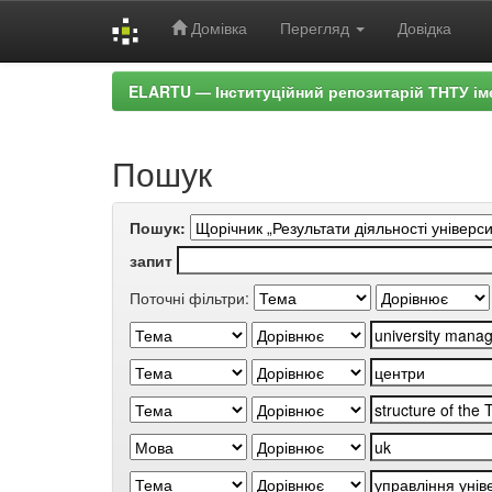
Домівка
Перегляд
Довідка
Skip
ELARTU — Інституційний репозитарій ТНТУ ім
navigation
Пошук
Пошук:
запит
Поточні фільтри: