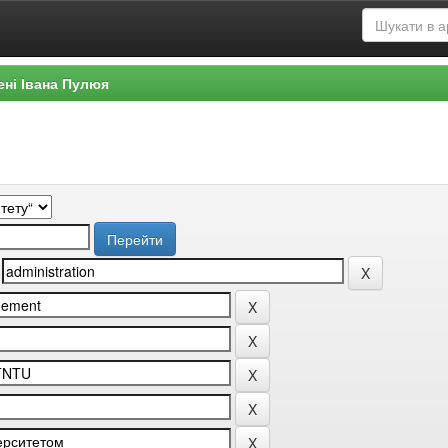
ені Івана Пулюя