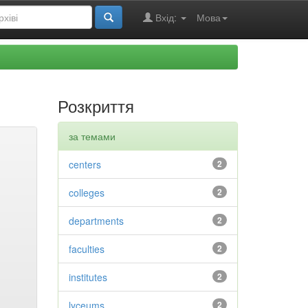
Вхід:
Мова
Розкриття
за темами
centers
2
colleges
2
departments
2
faculties
2
institutes
2
lyceums
2