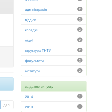
адміністрація
2
відділи
2
коледжі
2
ліцеї
2
структура ТНТУ
2
факультети
2
інститути
2
за датою випуску
2014
1
далі
2013
1