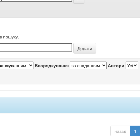
в пошуку.
Впорядкування
Автори
назад
1