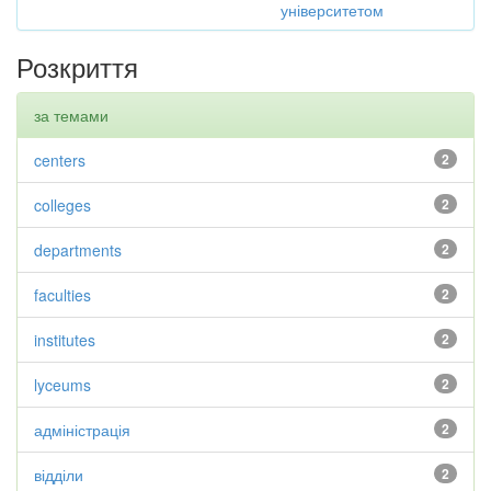
університетом
Розкриття
за темами
centers
2
colleges
2
departments
2
faculties
2
institutes
2
lyceums
2
адміністрація
2
відділи
2