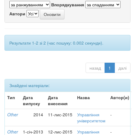
Впорядкування
Автори
Результати 1-2 зі 2 (час пошуку: 0.002 секунди).
назад
1
далі
Знайдені матеріали:
Тип
Дата
Дата
Назва
Автор(и)
випуску
внесення
Other
2014
11-лис-2015
Управління
-
університетом
Other
1-січ-2013
12-лис-2015
Управління
-