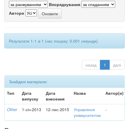
Впорядкування
Автори
Результати 1-1 зі 1 (час пошуку: 0.001 секунди).
назад
1
далі
Знайдені матеріали:
Тип
Дата
Дата
Назва
Автор(и)
випуску
внесення
Other
1-січ-2013
12-лис-2015
Управління
-
університетом