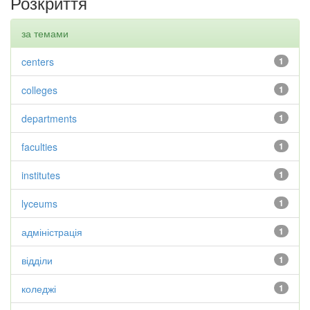
Розкриття
за темами
centers
1
colleges
1
departments
1
faculties
1
institutes
1
lyceums
1
адміністрація
1
відділи
1
коледжі
1