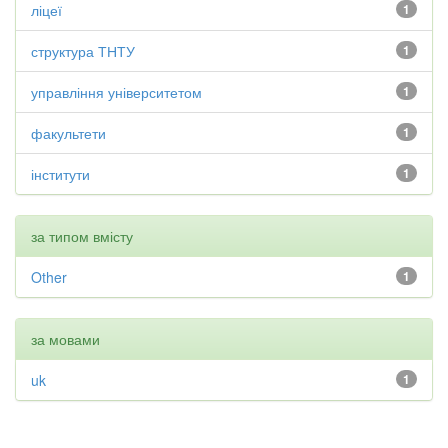
ліцеї
1
структура ТНТУ
1
управління університетом
1
факультети
1
інститути
1
за типом вмісту
Other
1
за мовами
uk
1