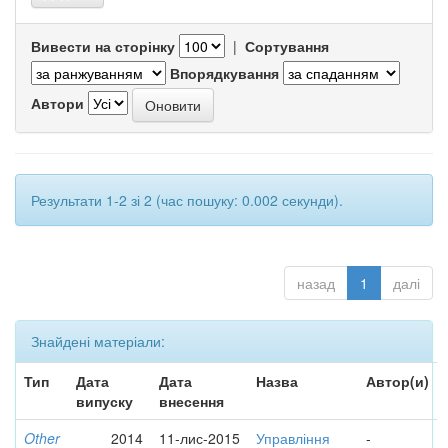
Вивести на сторінку
|
Сортування
Впорядкування
Автори
Результати 1-2 зі 2 (час пошуку: 0.002 секунди).
назад
1
далі
Знайдені матеріали:
Тип
Дата
Дата
Назва
Автор(и)
випуску
внесення
Other
2014
11-лис-2015
Управління
-