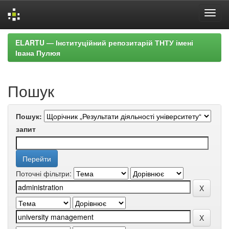
Skip
ELARTU — Інституційний репозитарій ТНТУ імені
navigation
Івана Пулюя
Пошук
Пошук:
запит
Поточні фільтри: