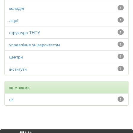
коледжі
1
ліцеї
1
структура ТНТУ
1
управління університетом
1
центри
1
інститути
1
за мовами
uk
1