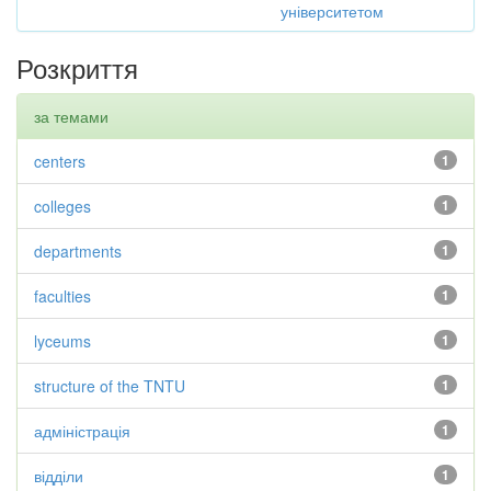
університетом
Розкриття
за темами
centers
1
colleges
1
departments
1
faculties
1
lyceums
1
structure of the TNTU
1
адміністрація
1
відділи
1