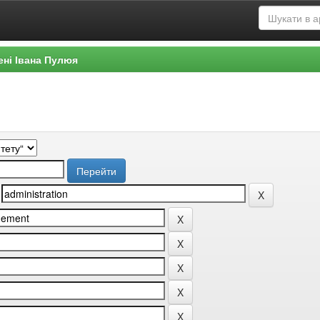
ені Івана Пулюя