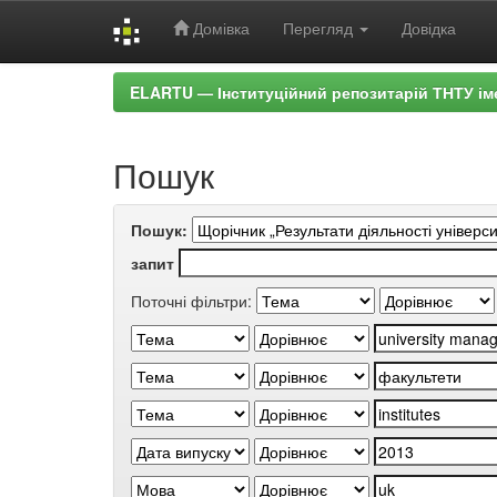
Домівка
Перегляд
Довідка
Skip
ELARTU — Інституційний репозитарій ТНТУ ім
navigation
Пошук
Пошук:
запит
Поточні фільтри: