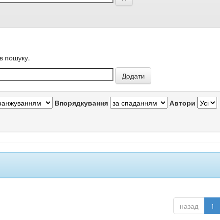
в пошуку.
Впорядкування
Автори
назад
1