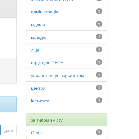
адміністрація
1
відділи
1
коледжі
1
ліцеї
1
структура ТНТУ
1
управління університетом
1
центри
1
інститути
1
за типом вмісту
далі
Other
1