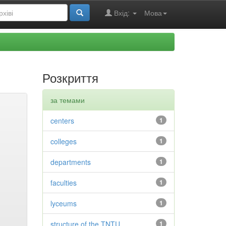
Вхід:
Мова
Розкриття
за темами
centers
1
colleges
1
departments
1
faculties
1
lyceums
1
structure of the TNTU
1