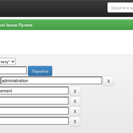
ені Івана Пулюя