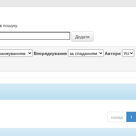
в пошуку.
Впорядкування
Автори
назад
1