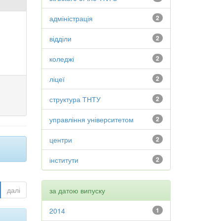
адміністрація
2
відділи
2
коледжі
2
ліцеї
2
структура ТНТУ
2
управління університетом
2
центри
2
інститути
2
далі
за датою випуску
2014
1