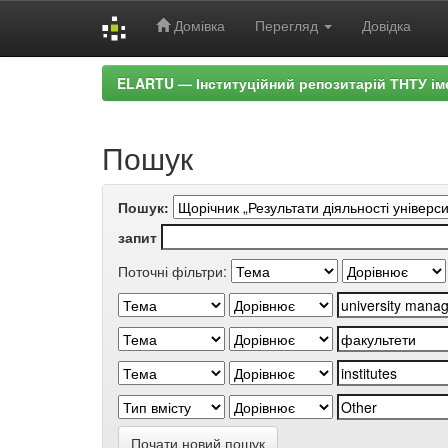
Домівка
Перегляд
Довідка
Skip
ELARTU — Інституційний репозитарій ТНТУ ім
navigation
Пошук
Пошук:
запит
Поточні фільтри:
Почати новий пошук