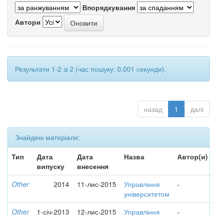
Впорядкування
Автори
Результати 1-2 зі 2 (час пошуку: 0.001 секунди).
назад
1
далі
Знайдені матеріали:
Тип
Дата
Дата
Назва
Автор(и)
випуску
внесення
Other
2014
11-лис-2015
Управління
-
університетом
Other
1-січ-2013
12-лис-2015
Управління
-