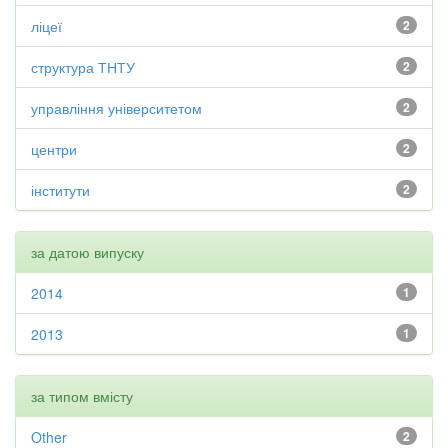
ліцеї
2
структура ТНТУ
2
управління університетом
2
центри
2
інститути
2
за датою випуску
2014
1
2013
1
за типом вмісту
Other
2