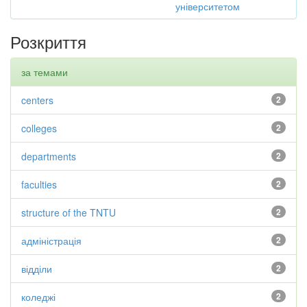
університетом
Розкриття
за темами
centers
2
colleges
2
departments
2
faculties
2
structure of the TNTU
2
адміністрація
2
відділи
2
коледжі
2