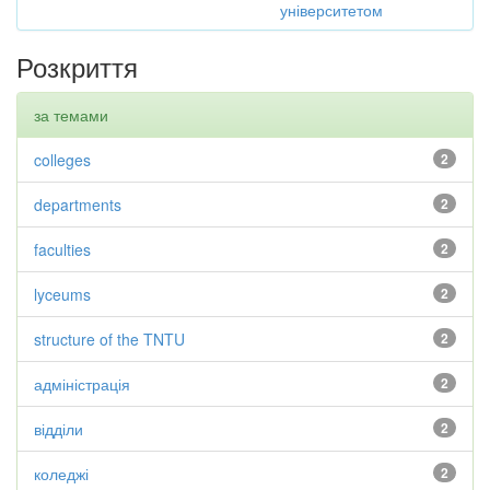
університетом
Розкриття
за темами
colleges
2
departments
2
faculties
2
lyceums
2
structure of the TNTU
2
адміністрація
2
відділи
2
коледжі
2