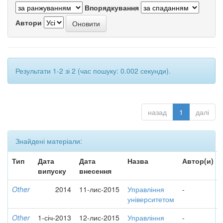
Впорядкування
Автори
Результати 1-2 зі 2 (час пошуку: 0.002 секунди).
назад
1
далі
Знайдені матеріали:
Тип
Дата
Дата
Назва
Автор(и)
випуску
внесення
Other
2014
11-лис-2015
Управління
-
університетом
Other
1-січ-2013
12-лис-2015
Управління
-