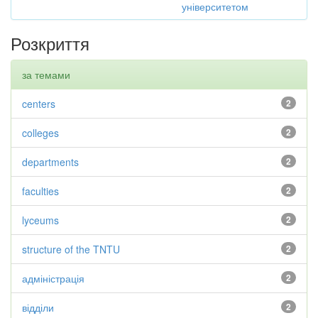
університетом
Розкриття
за темами
centers
2
colleges
2
departments
2
faculties
2
lyceums
2
structure of the TNTU
2
адміністрація
2
відділи
2