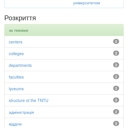
університетом
Розкриття
за темами
centers
2
colleges
2
departments
2
faculties
2
lyceums
2
structure of the TNTU
2
адміністрація
2
відділи
2