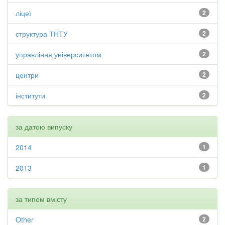
ліцеї
2
структура ТНТУ
2
управління університетом
2
центри
2
інститути
2
за датою випуску
2014
1
2013
1
за типом вмісту
Other
2