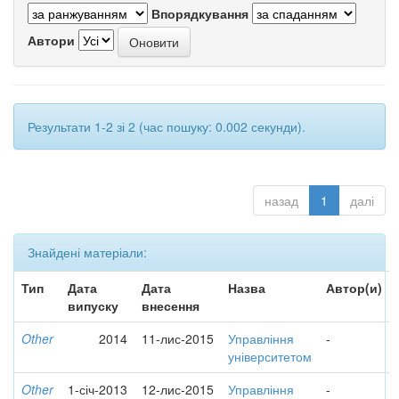
Впорядкування
Автори
Результати 1-2 зі 2 (час пошуку: 0.002 секунди).
назад
1
далі
Знайдені матеріали:
Тип
Дата
Дата
Назва
Автор(и)
випуску
внесення
Other
2014
11-лис-2015
Управління
-
університетом
Other
1-січ-2013
12-лис-2015
Управління
-