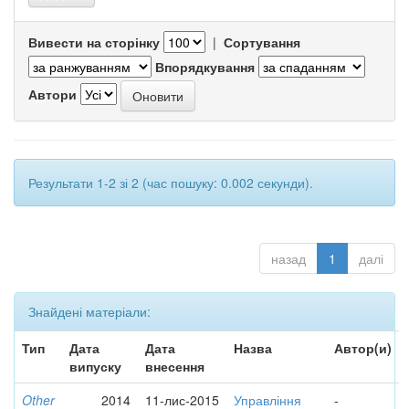
Вивести на сторінку
|
Сортування
Впорядкування
Автори
Результати 1-2 зі 2 (час пошуку: 0.002 секунди).
назад
1
далі
Знайдені матеріали:
Тип
Дата
Дата
Назва
Автор(и)
випуску
внесення
Other
2014
11-лис-2015
Управління
-