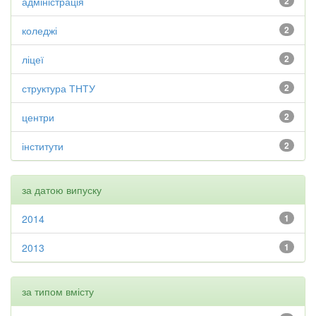
адміністрація
2
коледжі
2
ліцеї
2
структура ТНТУ
2
центри
2
інститути
2
за датою випуску
2014
1
2013
1
за типом вмісту