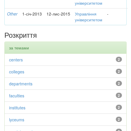
університетом
Other
1-січ-2013
12-лис-2015
Управління
-
університетом
Розкриття
за темами
centers
2
colleges
2
departments
2
faculties
2
institutes
2
lyceums
2