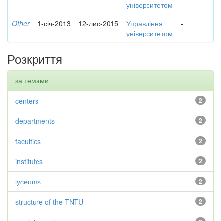
університетом
Other
1-січ-2013
12-лис-2015
Управління
-
університетом
Розкриття
за темами
centers
2
departments
2
faculties
2
institutes
2
lyceums
2
structure of the TNTU
2