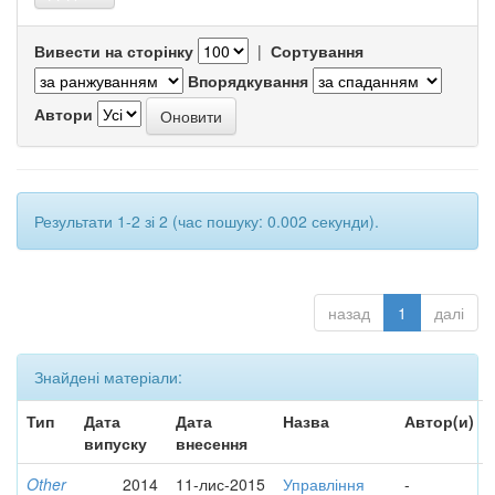
Вивести на сторінку
|
Сортування
Впорядкування
Автори
Результати 1-2 зі 2 (час пошуку: 0.002 секунди).
назад
1
далі
Знайдені матеріали:
Тип
Дата
Дата
Назва
Автор(и)
випуску
внесення
Other
2014
11-лис-2015
Управління
-