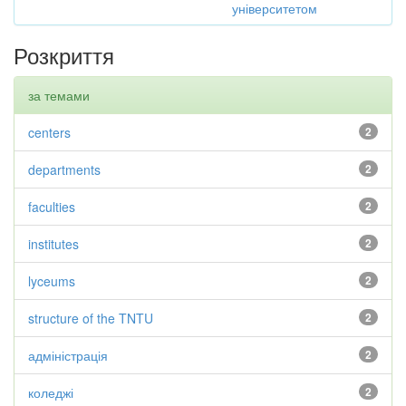
університетом
Розкриття
за темами
centers
2
departments
2
faculties
2
institutes
2
lyceums
2
structure of the TNTU
2
адміністрація
2
коледжі
2