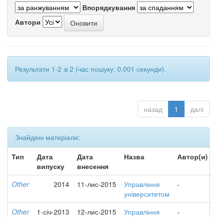
Впорядкування
Автори
Результати 1-2 зі 2 (час пошуку: 0.001 секунди).
назад
1
далі
Знайдені матеріали:
Тип
Дата
Дата
Назва
Автор(и)
випуску
внесення
Other
2014
11-лис-2015
Управління
-
університетом
Other
1-січ-2013
12-лис-2015
Управління
-