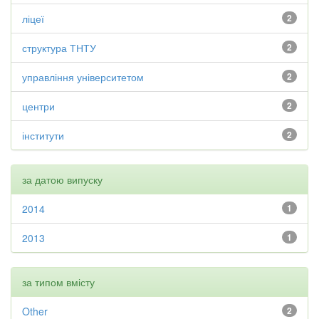
ліцеї
2
структура ТНТУ
2
управління університетом
2
центри
2
інститути
2
за датою випуску
2014
1
2013
1
за типом вмісту
Other
2