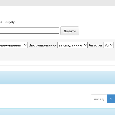
в пошуку.
Впорядкування
Автори
назад
1