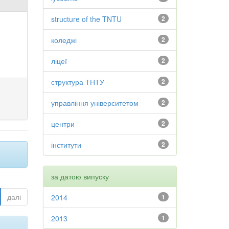
structure of the TNTU
2
коледжі
2
ліцеї
2
структура ТНТУ
2
управління університетом
2
центри
2
інститути
2
за датою випуску
далі
2014
1
2013
1