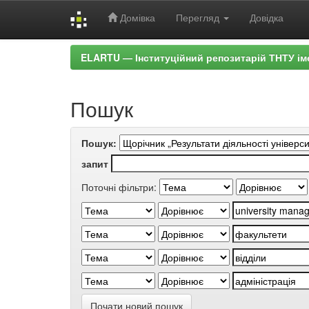
Домівка
Перегляд
Довідка
Skip
ELARTU — Інституційний репозитарій ТНТУ ім
navigation
Пошук
Пошук:
запит
Поточні фільтри:
Почати новий пошук