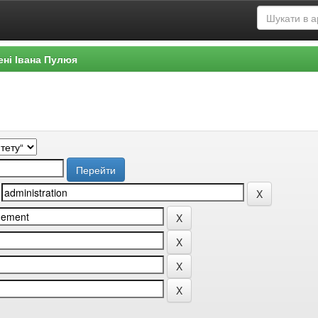
ені Івана Пулюя