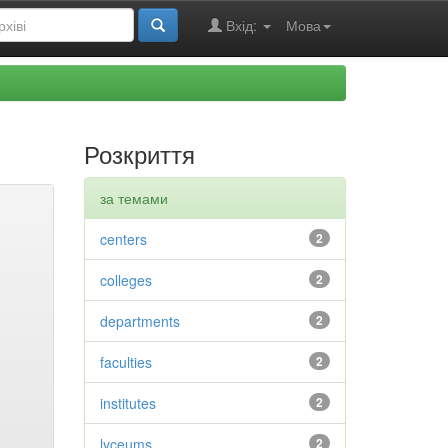
Вхід:
Мова
Розкриття
за темами
centers
2
colleges
2
departments
2
faculties
2
institutes
2
lyceums
2