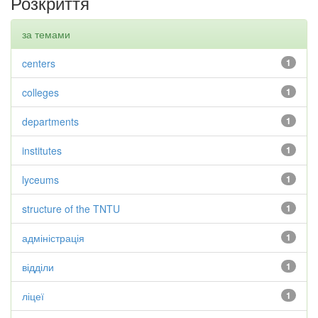
Розкриття
за темами
centers
1
colleges
1
departments
1
institutes
1
lyceums
1
structure of the TNTU
1
адміністрація
1
відділи
1
ліцеї
1