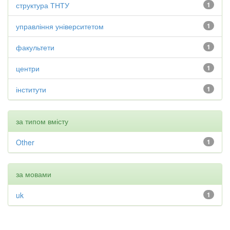
структура ТНТУ
1
управління університетом
1
факультети
1
центри
1
інститути
1
за типом вмісту
Other
1
за мовами
uk
1