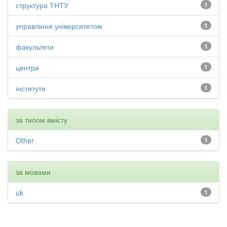
структура ТНТУ
1
управління університетом
1
факультети
1
центри
1
інститути
1
за типом вмісту
Other
1
за мовами
uk
1