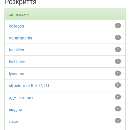
Розкриття
за темами
colleges
1
departments
1
faculties
1
institutes
1
lyceums
1
structure of the TNTU
1
адміністрація
1
відділи
1
ліцеї
1