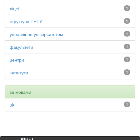
ліцеї
1
структура ТНТУ
1
управління університетом
1
факультети
1
центри
1
інститути
1
за мовами
uk
1