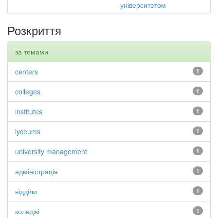
університетом
Розкриття
за темами
centers
1
colleges
1
institutes
1
lyceums
1
university management
1
адміністрація
1
відділи
1
коледжі
1