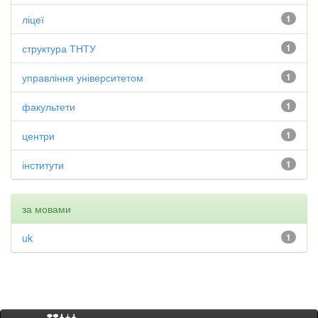
ліцеї
1
структура ТНТУ
1
управління університетом
1
факультети
1
центри
1
інститути
1
за мовами
uk
1