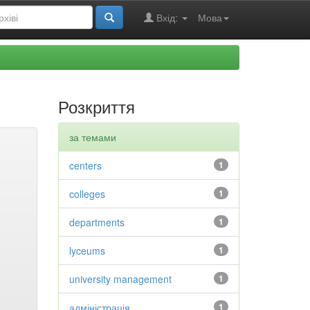
Вхід:
Мова
Розкриття
за темами
centers
1
colleges
1
departments
1
lyceums
1
university management
1
адміністрація
1