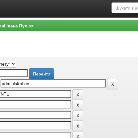
ені Івана Пулюя