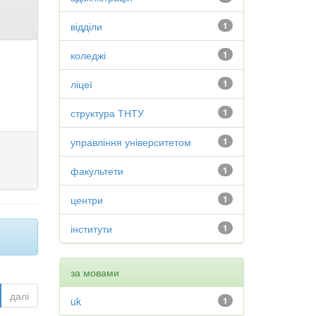
відділи
1
коледжі
1
ліцеї
1
структура ТНТУ
1
управління університетом
1
факультети
1
центри
1
інститути
1
за мовами
далі
uk
1