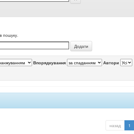
в пошуку.
Впорядкування
Автори
назад
1