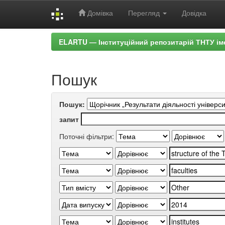
Домівка
Перегляд
Довідка
Skip
ELARTU — Інституційний репозитарій ТНТУ ім
navigation
Пошук
Пошук:
запит
Поточні фільтри: