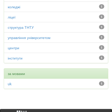
коледжі
1
ліцеї
1
структура ТНТУ
1
управління університетом
1
центри
1
інститути
1
за мовами
uk
1