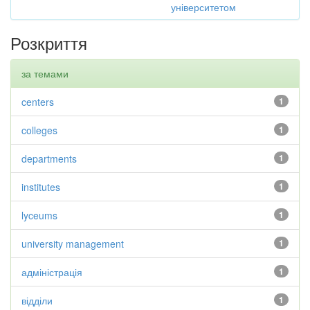
університетом
Розкриття
за темами
centers
1
colleges
1
departments
1
institutes
1
lyceums
1
university management
1
адміністрація
1
відділи
1