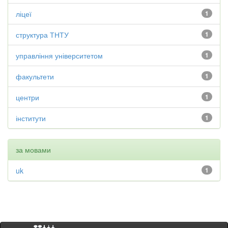
ліцеї
1
структура ТНТУ
1
управління університетом
1
факультети
1
центри
1
інститути
1
за мовами
uk
1