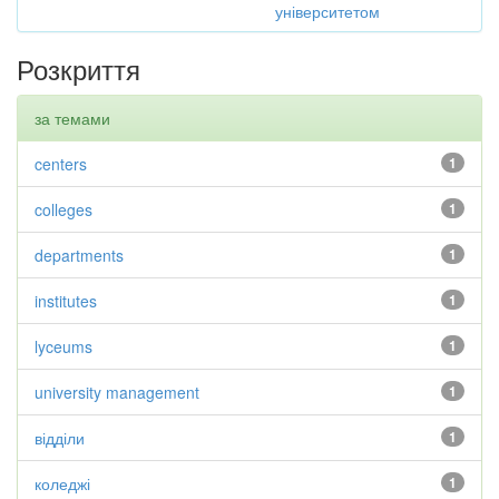
університетом
Розкриття
за темами
centers
1
colleges
1
departments
1
institutes
1
lyceums
1
university management
1
відділи
1
коледжі
1