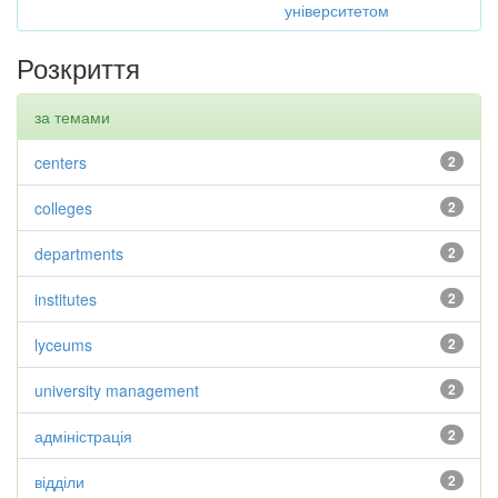
університетом
Розкриття
за темами
centers
2
colleges
2
departments
2
institutes
2
lyceums
2
university management
2
адміністрація
2
відділи
2