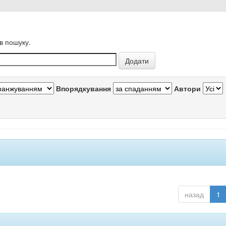
в пошуку.
Впорядкування
Автори
назад
1