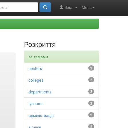
Вхід:
Мова
Розкриття
за темами
centers
2
colleges
2
departments
2
lyceums
2
адміністрація
2
відділи
2