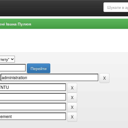
ені Івана Пулюя