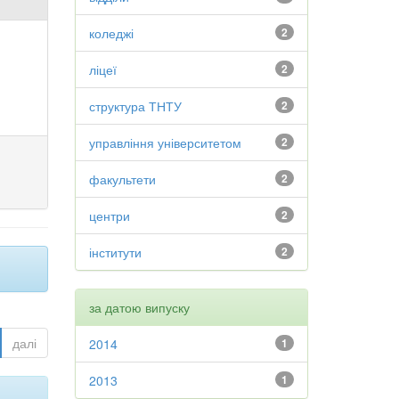
коледжі
2
ліцеї
2
структура ТНТУ
2
управління університетом
2
факультети
2
центри
2
інститути
2
за датою випуску
далі
2014
1
2013
1