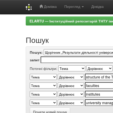
Домівка
Перегляд
Довідка
Skip
ELARTU — Інституційний репозитарій ТНТУ ім
navigation
Пошук
Пошук:
запит
Поточні фільтри:
Почати новий пошук