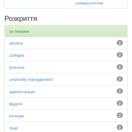
університетом
Розкриття
за темами
centers
2
colleges
2
lyceums
2
university management
2
адміністрація
2
відділи
2
коледжі
2
ліцеї
2