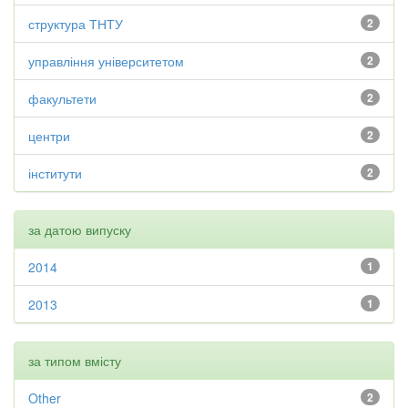
структура ТНТУ
2
управління університетом
2
факультети
2
центри
2
інститути
2
за датою випуску
2014
1
2013
1
за типом вмісту
Other
2