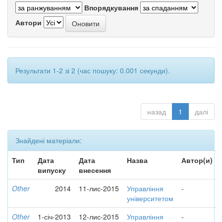
Впорядкування
Автори
Результати 1-2 зі 2 (час пошуку: 0.001 секунди).
назад
1
далі
Знайдені матеріали:
Тип
Дата
Дата
Назва
Автор(и)
випуску
внесення
Other
2014
11-лис-2015
Управління
-
університетом
Other
1-січ-2013
12-лис-2015
Управління
-