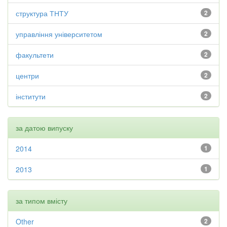
структура ТНТУ
2
управління університетом
2
факультети
2
центри
2
інститути
2
за датою випуску
2014
1
2013
1
за типом вмісту
Other
2