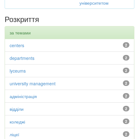
університетом
Розкриття
за темами
centers
2
departments
2
lyceums
2
university management
2
адміністрація
2
відділи
2
коледжі
2
ліцеї
2