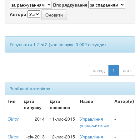
Впорядкування
Автори
Результати 1-2 зі 2 (час пошуку: 0.002 секунди).
назад
1
далі
Знайдені матеріали:
Тип
Дата
Дата
Назва
Автор(и)
випуску
внесення
Other
2014
11-лис-2015
Управління
-
університетом
Other
1-січ-2013
12-лис-2015
Управління
-