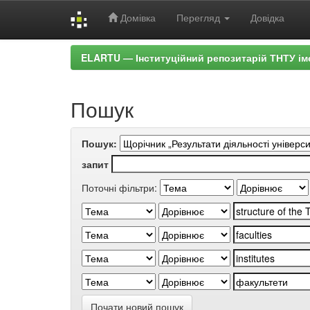
Домівка
Перегляд
Довідка
Skip
ELARTU — Інституційний репозитарій ТНТУ ім
navigation
Пошук
Пошук:
запит
Поточні фільтри:
Почати новий пошук