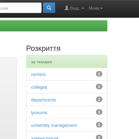
Вхід:
Мова
Розкриття
за темами
centers
2
colleges
2
departments
2
lyceums
2
university management
2
адміністрація
2