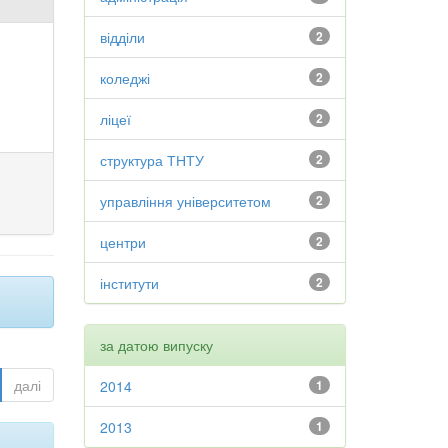
відділи
2
коледжі
2
ліцеї
2
структура ТНТУ
2
управління університетом
2
центри
2
інститути
2
за датою випуску
далі
2014
1
2013
1