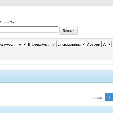
в пошуку.
Впорядкування
Автори
назад
1