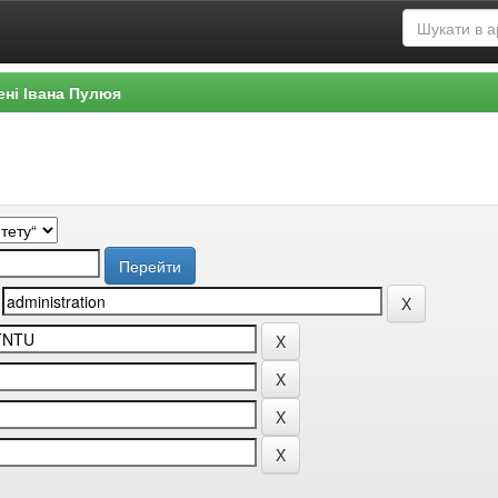
ені Івана Пулюя