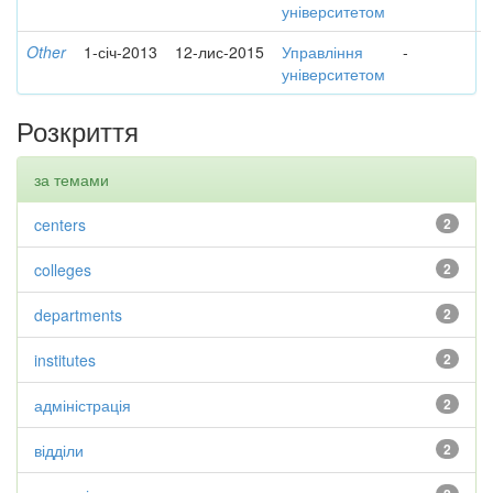
університетом
Other
1-січ-2013
12-лис-2015
Управління
-
університетом
Розкриття
за темами
centers
2
colleges
2
departments
2
institutes
2
адміністрація
2
відділи
2