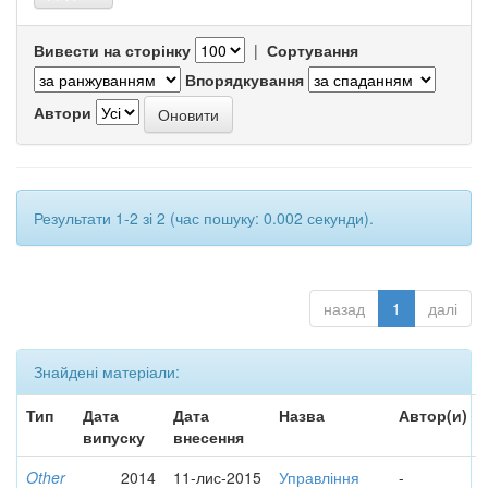
Вивести на сторінку
|
Сортування
Впорядкування
Автори
Результати 1-2 зі 2 (час пошуку: 0.002 секунди).
назад
1
далі
Знайдені матеріали:
Тип
Дата
Дата
Назва
Автор(и)
випуску
внесення
Other
2014
11-лис-2015
Управління
-