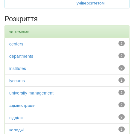
університетом
Розкриття
за темами
centers
2
departments
2
institutes
2
lyceums
2
university management
2
адміністрація
2
відділи
2
коледжі
2