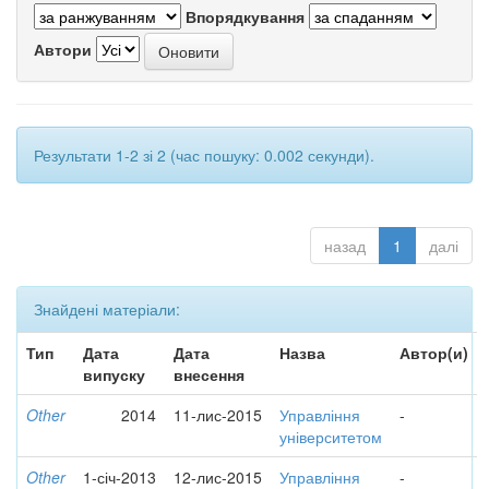
Впорядкування
Автори
Результати 1-2 зі 2 (час пошуку: 0.002 секунди).
назад
1
далі
Знайдені матеріали:
Тип
Дата
Дата
Назва
Автор(и)
випуску
внесення
Other
2014
11-лис-2015
Управління
-
університетом
Other
1-січ-2013
12-лис-2015
Управління
-