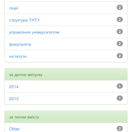
ліцеї
2
структура ТНТУ
2
управління університетом
2
факультети
2
інститути
2
за датою випуску
2014
1
2013
1
за типом вмісту
Other
2