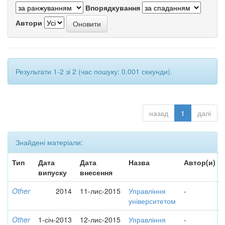
Впорядкування
Автори
Результати 1-2 зі 2 (час пошуку: 0.001 секунди).
назад
1
далі
Знайдені матеріали:
Тип
Дата
Дата
Назва
Автор(и)
випуску
внесення
Other
2014
11-лис-2015
Управління
-
університетом
Other
1-січ-2013
12-лис-2015
Управління
-