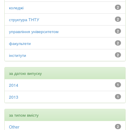
коледжі
2
структура ТНТУ
2
управління університетом
2
факультети
2
інститути
2
за датою випуску
2014
1
2013
1
за типом вмісту
Other
2