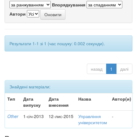
Впорядкування
Автори
Результати 1-1 зі 1 (час пошуку: 0.002 секунди).
назад
1
далі
Знайдені матеріали:
Тип
Дата
Дата
Назва
Автор(и)
випуску
внесення
Other
1-січ-2013
12-лис-2015
Управління
-
університетом