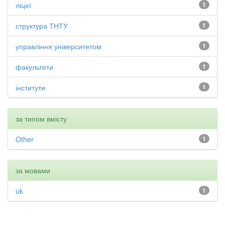
ліцеї
1
структура ТНТУ
1
управління університетом
1
факультети
1
інститути
1
за типом вмісту
Other
1
за мовами
uk
1