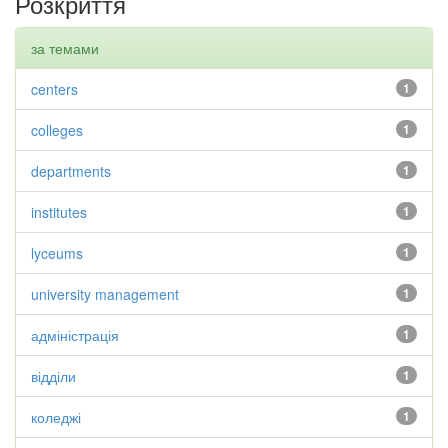
Розкриття
за темами
centers
1
colleges
1
departments
1
institutes
1
lyceums
1
university management
1
адміністрація
1
відділи
1
коледжі
1