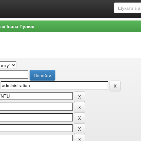
ені Івана Пулюя