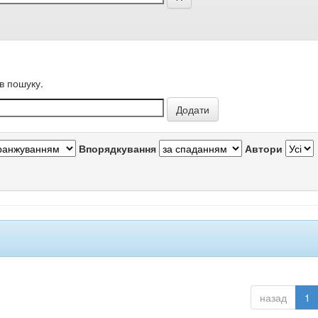
в пошуку.
Впорядкування
Автори
назад
1