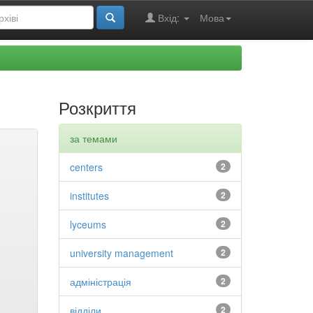
Вхід:
Мова
Розкриття
за темами
centers
2
institutes
2
lyceums
2
university management
2
адміністрація
2
відділи
2