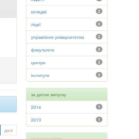
коледжі
2
ліцеї
2
управління університетом
2
факультети
2
центри
2
інститути
2
за датою випуску
2014
1
2013
1
далі