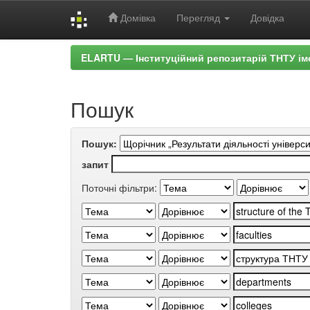
Домівка
Перегляд
Довідка
Skip
ELARTU — Інституційний репозитарій ТНТУ ім
navigation
Пошук
Пошук:
запит
Поточні фільтри: