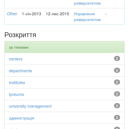
університетом
Other
1-січ-2013
12-лис-2015
Управління
-
університетом
Розкриття
за темами
centers
2
departments
2
institutes
2
lyceums
2
university management
2
адміністрація
2