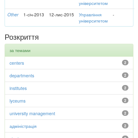
університетом
Other
1-січ-2013
12-лис-2015
Управління
-
університетом
Розкриття
за темами
centers
2
departments
2
institutes
2
lyceums
2
university management
2
адміністрація
2