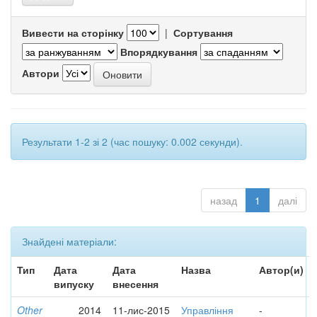
Вивести на сторінку
|
Сортування
Впорядкування
Автори
Результати 1-2 зі 2 (час пошуку: 0.002 секунди).
назад
1
далі
Знайдені матеріали:
Тип
Дата
Дата
Назва
Автор(и)
випуску
внесення
Other
2014
11-лис-2015
Управління
-