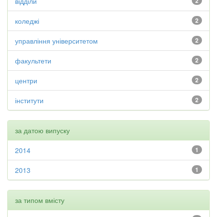
відділи
2
коледжі
2
управління університетом
2
факультети
2
центри
2
інститути
2
за датою випуску
2014
1
2013
1
за типом вмісту