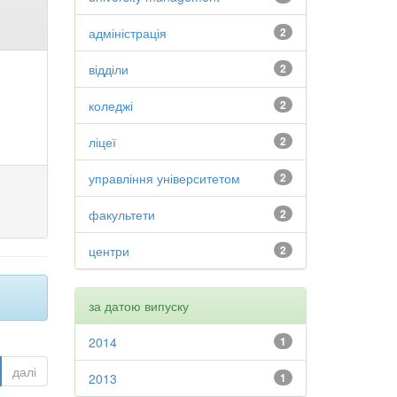
адміністрація
2
відділи
2
коледжі
2
ліцеї
2
управління університетом
2
факультети
2
центри
2
за датою випуску
2014
1
далі
2013
1