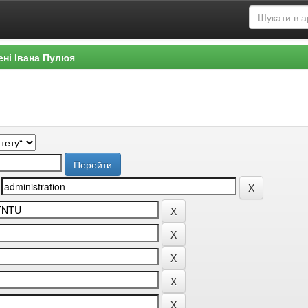
ені Івана Пулюя