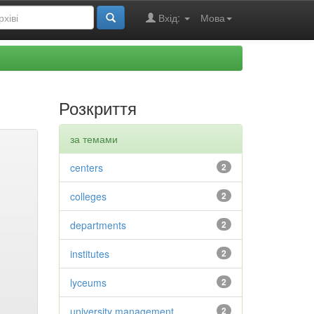
Вхід:
Мова
Розкриття
за темами
centers
2
colleges
2
departments
2
institutes
2
lyceums
2
university management
2