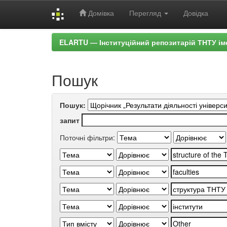
Домівка
Перегляд
Довідка
Skip
ELARTU — Інституційний репозитарій ТНТУ ім
navigation
Пошук
Пошук:
запит
Поточні фільтри: