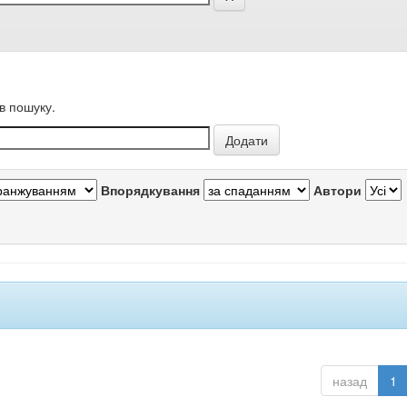
в пошуку.
Впорядкування
Автори
назад
1