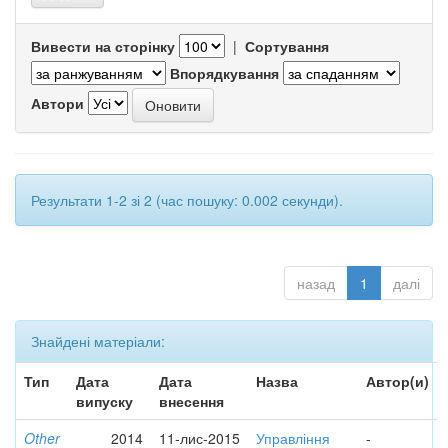
Вивести на сторінку
|
Сортування
Впорядкування
Автори
Результати 1-2 зі 2 (час пошуку: 0.002 секунди).
назад
1
далі
Знайдені матеріали:
Тип
Дата
Дата
Назва
Автор(и)
випуску
внесення
Other
2014
11-лис-2015
Управління
-