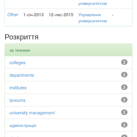
університетом
Other
1-січ-2013
12-лис-2015
Управління
-
університетом
Розкриття
за темами
colleges
2
departments
2
institutes
2
lyceums
2
university management
2
адміністрація
2