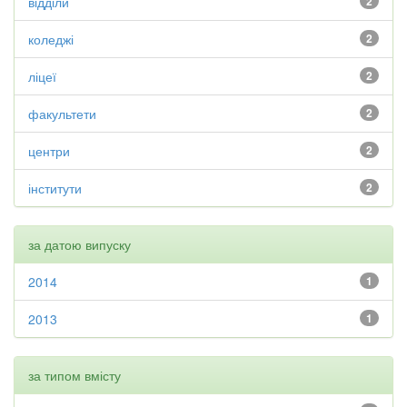
відділи
2
коледжі
2
ліцеї
2
факультети
2
центри
2
інститути
2
за датою випуску
2014
1
2013
1
за типом вмісту