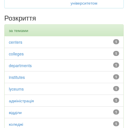
університетом
Розкриття
за темами
centers
1
colleges
1
departments
1
institutes
1
lyceums
1
адміністрація
1
відділи
1
коледжі
1