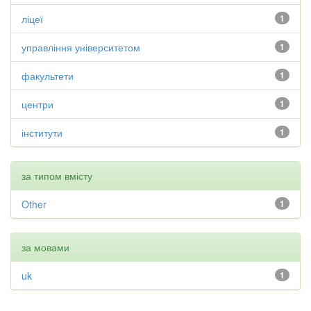
ліцеї
1
управління університетом
1
факультети
1
центри
1
інститути
1
за типом вмісту
Other
1
за мовами
uk
1