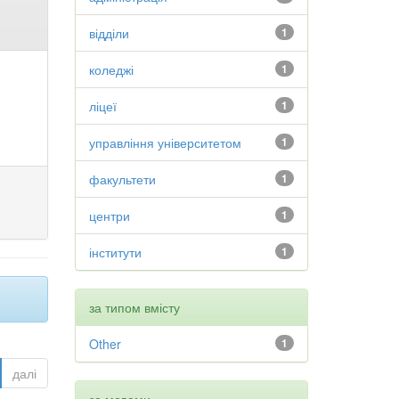
відділи
1
коледжі
1
ліцеї
1
управління університетом
1
факультети
1
центри
1
інститути
1
за типом вмісту
Other
1
далі