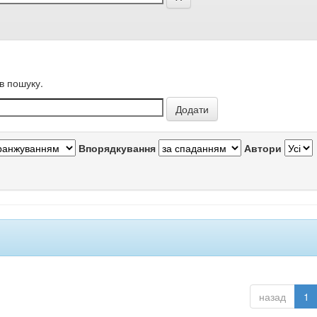
в пошуку.
Впорядкування
Автори
назад
1