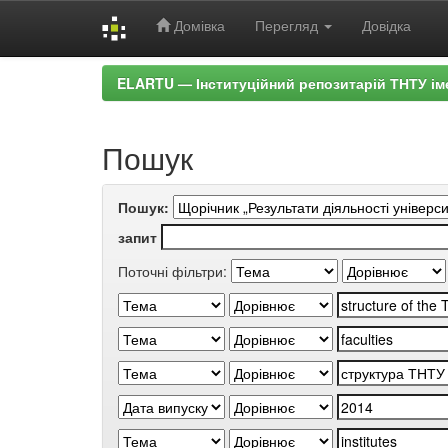
Домівка
Перегляд
Довідка
Skip
ELARTU — Інституційний репозитарій ТНТУ ім
navigation
Пошук
Пошук:
запит
Поточні фільтри: