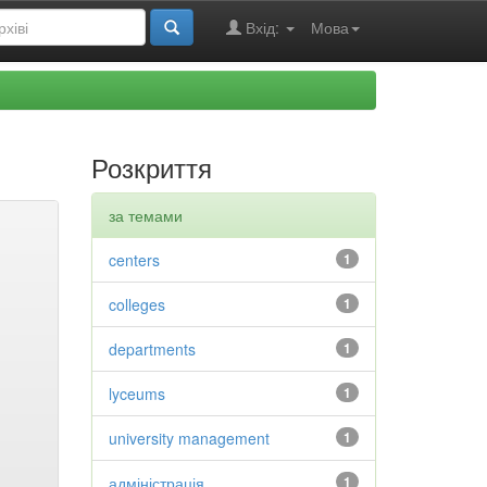
Вхід:
Мова
Розкриття
за темами
centers
1
colleges
1
departments
1
lyceums
1
university management
1
адміністрація
1