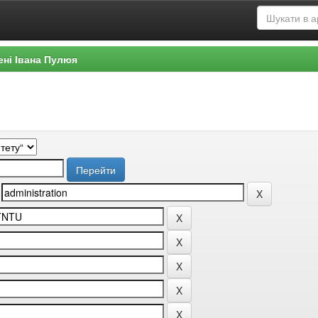
ені Івана Пулюя