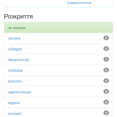
університетом
Розкриття
за темами
centers
2
colleges
2
departments
2
institutes
2
lyceums
2
адміністрація
2
відділи
2
коледжі
2