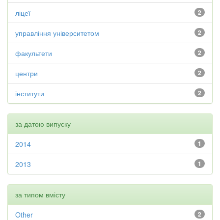
ліцеї
2
управління університетом
2
факультети
2
центри
2
інститути
2
за датою випуску
2014
1
2013
1
за типом вмісту
Other
2