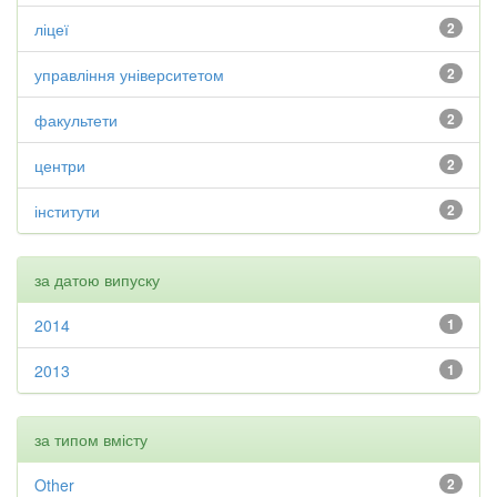
ліцеї
2
управління університетом
2
факультети
2
центри
2
інститути
2
за датою випуску
2014
1
2013
1
за типом вмісту
Other
2