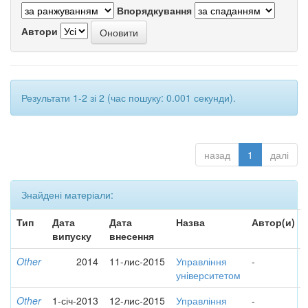
Впорядкування
Автори
Результати 1-2 зі 2 (час пошуку: 0.001 секунди).
назад
1
далі
Знайдені матеріали:
Тип
Дата
Дата
Назва
Автор(и)
випуску
внесення
Other
2014
11-лис-2015
Управління
-
університетом
Other
1-січ-2013
12-лис-2015
Управління
-