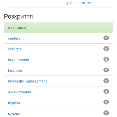
університетом
Розкриття
за темами
centers
2
colleges
2
departments
2
institutes
2
university management
2
адміністрація
2
відділи
2
коледжі
2