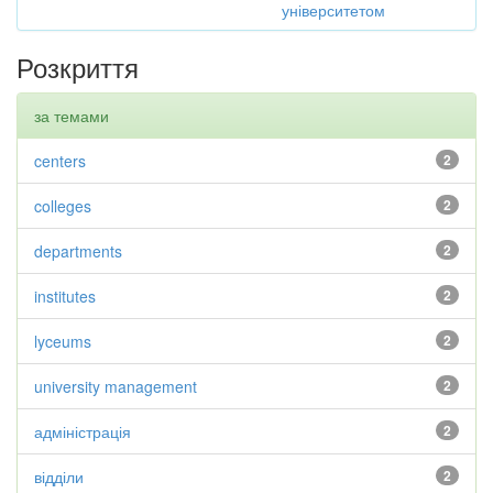
університетом
Розкриття
за темами
centers
2
colleges
2
departments
2
institutes
2
lyceums
2
university management
2
адміністрація
2
відділи
2