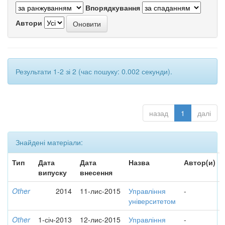
Впорядкування
Автори
Результати 1-2 зі 2 (час пошуку: 0.002 секунди).
назад
1
далі
Знайдені матеріали:
Тип
Дата
Дата
Назва
Автор(и)
випуску
внесення
Other
2014
11-лис-2015
Управління
-
університетом
Other
1-січ-2013
12-лис-2015
Управління
-