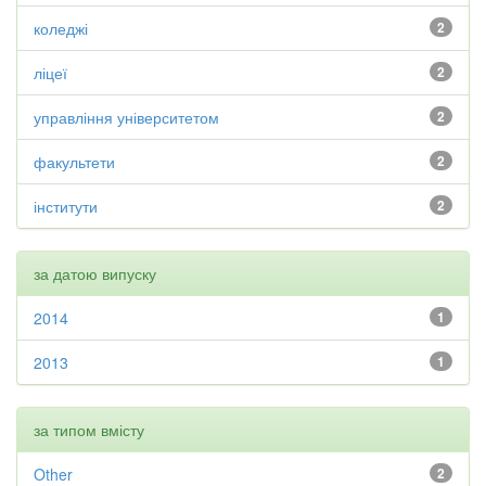
коледжі
2
ліцеї
2
управління університетом
2
факультети
2
інститути
2
за датою випуску
2014
1
2013
1
за типом вмісту
Other
2