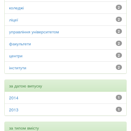
коледжі
2
ліцеї
2
управління університетом
2
факультети
2
центри
2
інститути
2
за датою випуску
2014
1
2013
1
за типом вмісту