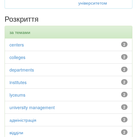
університетом
Розкриття
за темами
centers
2
colleges
2
departments
2
institutes
2
lyceums
2
university management
2
адміністрація
2
відділи
2