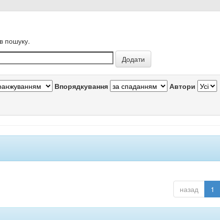
в пошуку.
Впорядкування
Автори
назад
1