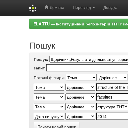
Домівка
Перегляд
Довідка
Skip
ELARTU — Інституційний репозитарій ТНТУ ім
navigation
Пошук
Пошук:
запит
Поточні фільтри:
Почати новий пошук