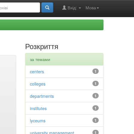
Вхід:
Мова
Розкриття
за темами
centers
1
colleges
1
departments
1
institutes
1
lyceums
1
university management
1