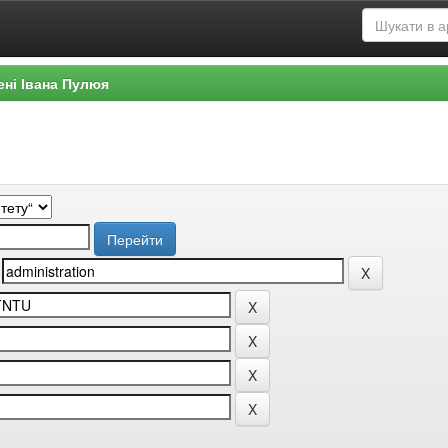
ені Івана Пулюя