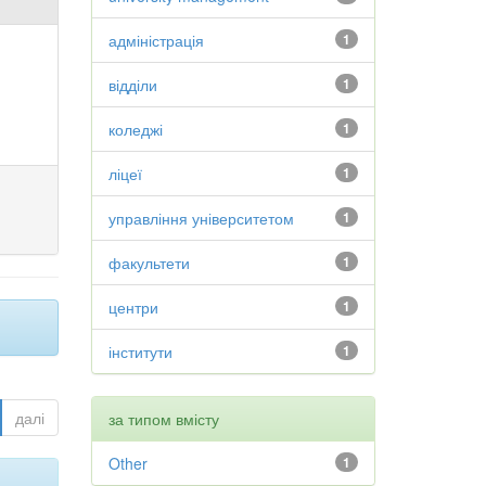
адміністрація
1
відділи
1
коледжі
1
ліцеї
1
управління університетом
1
факультети
1
центри
1
інститути
1
далі
за типом вмісту
Other
1