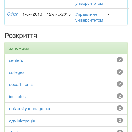
університетом
Other
1-січ-2013
12-лис-2015
Управління
-
університетом
Розкриття
за темами
centers
2
colleges
2
departments
2
institutes
2
university management
2
адміністрація
2